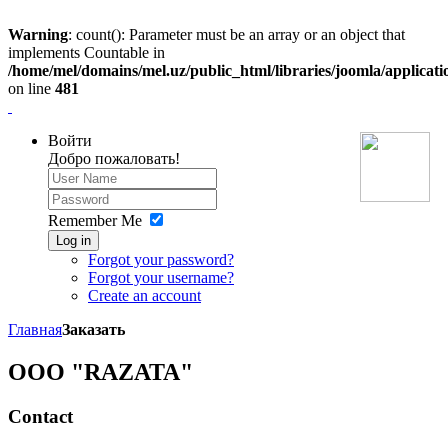
Warning
: count(): Parameter must be an array or an object that
implements Countable in
/home/mel/domains/mel.uz/public_html/libraries/joomla/applicati
on line
481
Войти
Добро пожаловать!
Remember Me
Log in
Forgot your password?
Forgot your username?
Create an account
Главная
Заказать
OOO "RAZATA"
Contact