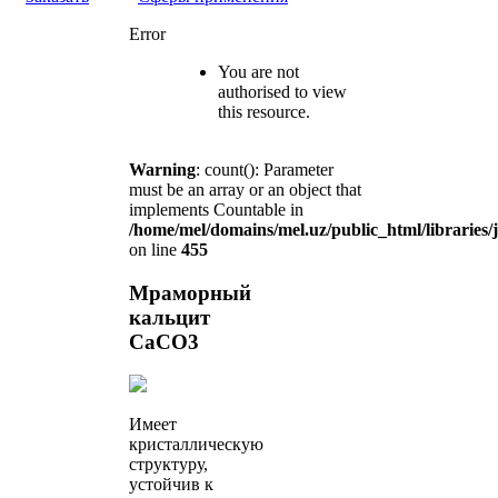
Error
You are not
authorised to view
this resource.
Warning
: count(): Parameter
must be an array or an object that
implements Countable in
/home/mel/domains/mel.uz/public_html/libraries/
on line
455
Мраморный
кальцит
СаСО3
Имеет
кристаллическую
структуру,
устойчив к